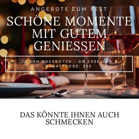
ANGEBOTE ZUM FEST
SCHÖNE MOMENTE
MIT GUTEM
GENIESSEN
ZU DEN ANGEBOTEN - AB 250€ 10% |
RABATTCODE: 250
DAS KÖNNTE IHNEN AUCH
SCHMECKEN
Sale