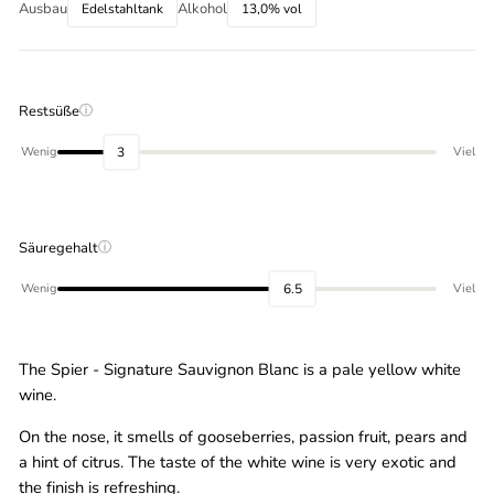
Ausbau
Alkohol
Edelstahltank
13,0% vol
Restsüße
ⓘ
3
Wenig
Viel
Säuregehalt
ⓘ
6.5
Wenig
Viel
The Spier - Signature Sauvignon Blanc is a pale yellow white
wine.
On the nose, it smells of gooseberries, passion fruit, pears and
a hint of citrus. The taste of the white wine is very exotic and
the finish is refreshing.