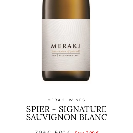
MERAKI WINES
SPIER - SIGNATURE
SAUVIGNON BLANC
Regular
Sale
7,99 €
5,00 €
Save 2,99 €