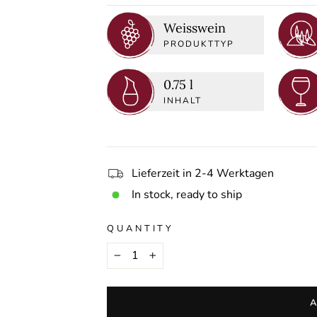
Weisswein
PRODUKTTYP
0.75 l
INHALT
Lieferzeit in 2-4 Werktagen
In stock, ready to ship
QUANTITY
−
+