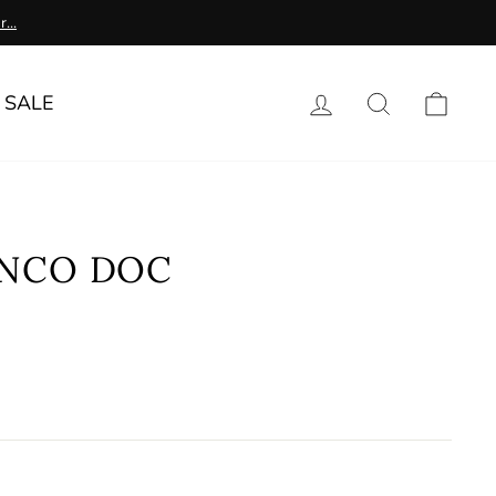
...
Log in
Search
Cart
SALE
ANCO DOC