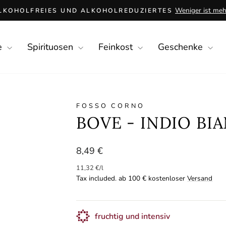
Weniger ist mehr
LKOHOLFREIES UND ALKOHOLREDUZIERTES
Pause
slideshow
e
Spirituosen
Feinkost
Geschenke
FOSSO CORNO
BOVE - INDIO BI
Regular
8,49 €
price
11,32 €
/
l
Tax included. ab 100 € kostenloser
Versand
fruchtig und intensiv