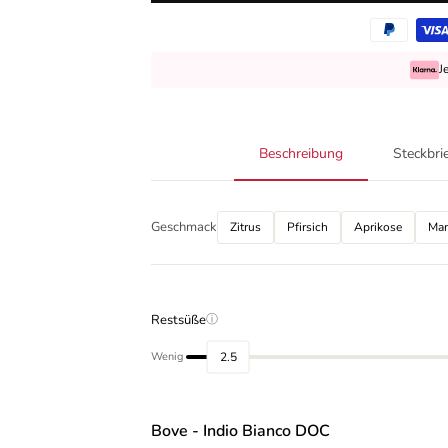
J
Beschreibung
Steckbri
Geschmack
Zitrus
Pfirsich
Aprikose
Ma
Restsüße
ⓘ
2.5
Wenig
Bove - Indio Bianco DOC