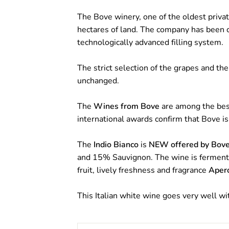
The Bove winery, one of the oldest priv
hectares of land. The company has been 
technologically advanced filling system.
The strict selection of the grapes and th
unchanged.
The
Wines from Bove
are among the best
international awards confirm that Bove is
The
Indio Bianco
is
NEW
offered by Bov
and 15% Sauvignon. The wine is fermented
fruit, lively freshness and fragrance
Aper
This Italian white wine goes very well wi