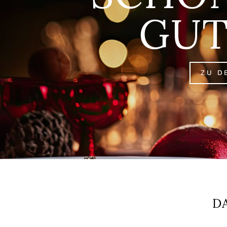
GUT
ZU D
D