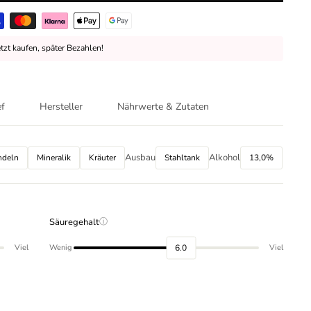
etzt kaufen, später Bezahlen!
ef
Hersteller
Nährwerte & Zutaten
Ausbau
Alkohol
ndeln
Mineralik
Kräuter
Stahltank
13,0%
Säuregehalt
ⓘ
6.0
Viel
Wenig
Viel