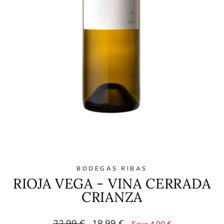
BODEGAS RIBAS
RIOJA VEGA - VINA CERRADA
CRIANZA
Regular
Sale
22,99 €
18,99 €
Save 4,00 €