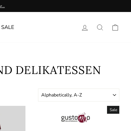
...
Log in
Search
Cart
SALE
ND DELIKATESSEN
SORT
Sale