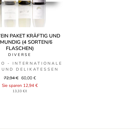
IN PAKET KRÄFTIG UND V
UNDIG (4 SORTEN/6 F
LASCHEN)
DIVERSE
O - INTERNATIONALE
 UND DELIKATESSEN
Regular
Sale
72,94 €
60,00 €
price
price
Sie sparen 12,94 €
13,33 €/l