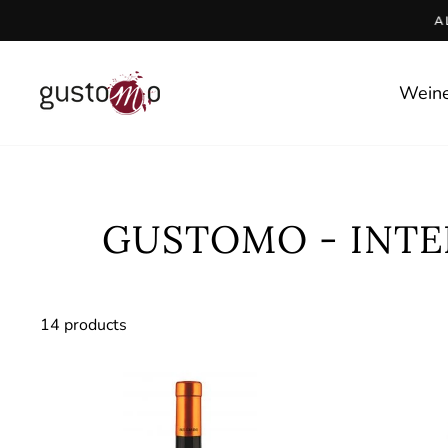
Skip
A
to
content
Wein
GUSTOMO - INTE
14 products