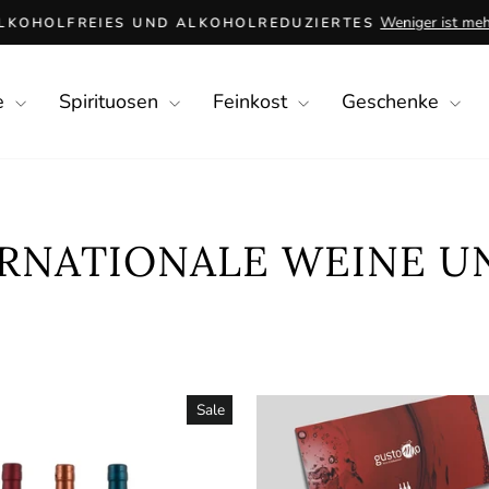
Weniger ist mehr
LKOHOLFREIES UND ALKOHOLREDUZIERTES
Pause
slideshow
e
Spirituosen
Feinkost
Geschenke
RNATIONALE WEINE U
Sale