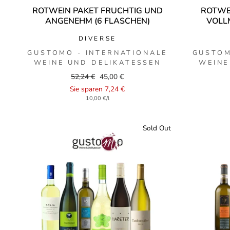
ROTWEIN PAKET FRUCHTIG UND
ROTWE
ANGENEHM (6 FLASCHEN)
VOLL
DIVERSE
GUSTOMO - INTERNATIONALE
GUSTOM
WEINE UND DELIKATESSEN
WEINE
Regular
Sale
52,24 €
45,00 €
price
price
Sie sparen 7,24 €
10,00 €/l
Sold Out