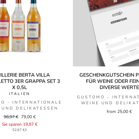
ILLERIE BERTA VILLA
GESCHENKGUTSCHEIN P
ETTO 3ER GRAPPA SET 3
FÜR WEINE ODER FEI
X 0,5L
DIVERSE WERT
ITALIEN
GUSTOMO - INTERNA
O - INTERNATIONALE
WEINE UND DELIKA
 UND DELIKATESSEN
from 25,00 €
Regular
Sale
98,97 €
79,00 €
price
price
Sie sparen 19,97 €
52,67 €/l