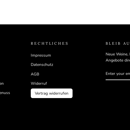
RECHTLICHES
BLEIB A
Neue Weine, 
Impressum
Angebote dire
Datenschutz
ENTER
SUBSCRIB
AGB
YOUR
EMAIL
ten
Widerruf
Genuss
Vertrag widerrufen