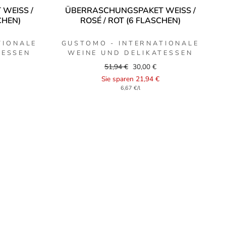
WEISS /
ÜBERRASCHUNGSPAKET WEISS /
CHEN)
ROSÉ / ROT (6 FLASCHEN)
TIONALE
GUSTOMO - INTERNATIONALE
TESSEN
WEINE UND DELIKATESSEN
Regular
Sale
51,94 €
30,00 €
price
price
Sie sparen 21,94 €
6,67 €/l