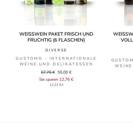
WEISSWEIN PAKET FRISCH UND F
WEISSWE
RUCHTIG (6 FLASCHEN)
OLLM
DIVERSE
GUSTOMO - INTERNATIONALE
GUSTOM
WEINE UND DELIKATESSEN
WEINE
Regular
Sale
67,76 €
55,00 €
price
price
Sie sparen 12,76 €
12,22 €/l