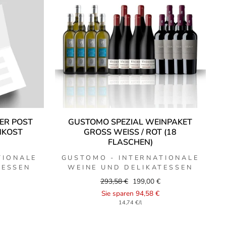
ER POST
GUSTOMO SPEZIAL WEINPAKET
NKOST
GROSS WEISS / ROT (18 F
E
LASCHEN)
TIONALE
GUSTOMO - INTERNATIONALE
TESSEN
WEINE UND DELIKATESSEN
Regular
Sale
293,58 €
199,00 €
price
price
Sie sparen 94,58 €
14,74 €/l