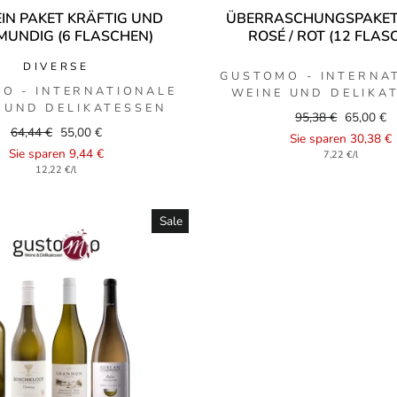
IN PAKET KRÄFTIG UND
ÜBERRASCHUNGSPAKET 
MUNDIG (6 FLASCHEN)
ROSÉ / ROT (12 FLAS
DIVERSE
GUSTOMO - INTERNA
O - INTERNATIONALE
WEINE UND DELIKA
 UND DELIKATESSEN
Regular
Sale
95,38 €
65,00 €
Regular
Sale
64,44 €
55,00 €
price
price
Sie sparen 30,38 €
price
price
Sie sparen 9,44 €
7,22 €/l
12,22 €/l
Sale