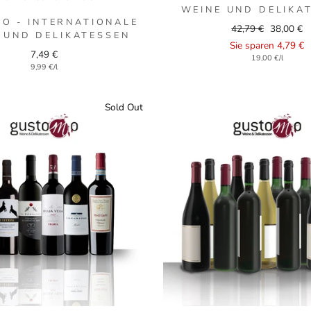
WEINE UND DELIKA
O - INTERNATIONALE
Regular
Sale
42,79 €
38,00 €
 UND DELIKATESSEN
price
price
Sie sparen 4,79 €
7,49 €
19,00 €/l
9,99 €/l
Sold Out