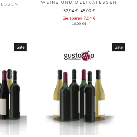
WEINE UND DELIKATESSEN
TESSEN
Regular
Sale
52,94 €
45,00 €
price
price
Sie sparen 7,94 €
10,00 €/l
Sale
Sale