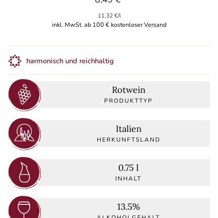
Preis
11,32 €
/
l
inkl. MwSt. ab 100 € kostenloser
Versand
harmonisch und reichhaltig
Rotwein
PRODUKTTYP
Italien
HERKUNFTSLAND
0.75 l
INHALT
13.5%
ALKOHOLGEHALT