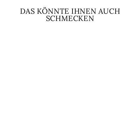
DAS KÖNNTE IHNEN AUCH
SCHMECKEN
POGGIO CAPPONI
CHIANTI DOCG
0,75L
Italien
harmonisch und reichhaltig
POGGIO CAPPONI
8,49 €
11,32 €/l